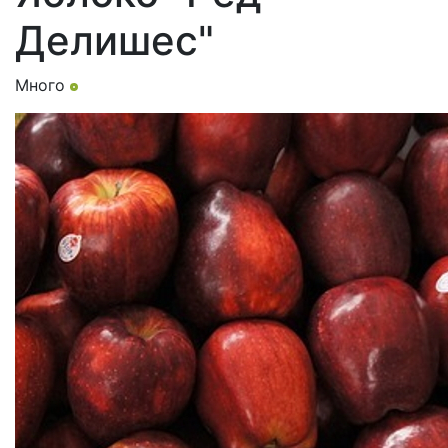
Делишес"
Много