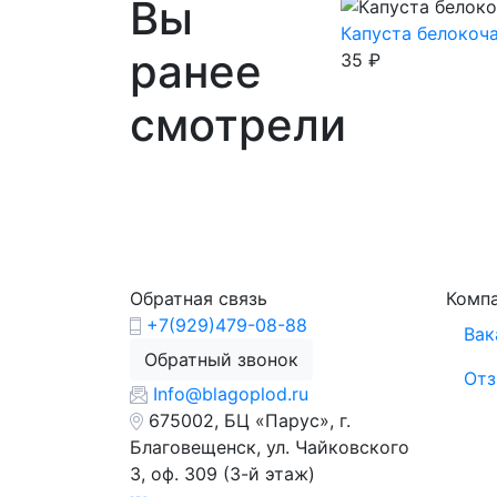
Вы
Капуста белокоч
ранее
35
₽
смотрели
Обратная связь
Комп
+7(929)479-08-88
Вак
Обратный звонок
От
Info@blagoplod.ru
675002, БЦ «Парус», г.
Благовещенск, ул. Чайковского
3, оф. 309 (3-й этаж)