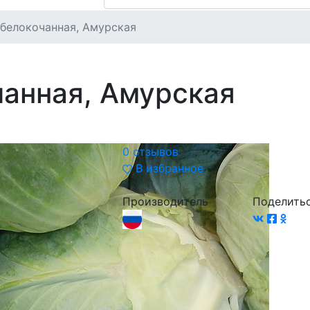
 белокочанная, Амурская
чанная, Амурская
0 отзывов
В избранное
Производитель
Поделить