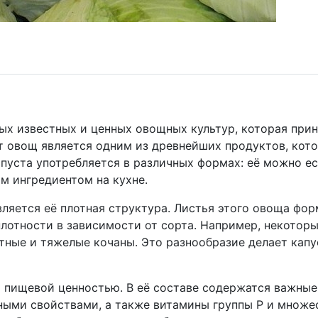
мых известных и ценных овощных культур, которая при
т овощ является одним из древнейших продуктов, кот
пуста употребляется в различных формах: её можно ест
ым ингредиентом на кухне.
вляется её плотная структура. Листья этого овоща фо
плотности в зависимости от сорта. Например, некоторы
отные и тяжелые кочаны. Это разнообразие делает кап
 пищевой ценностью. В её составе содержатся важные 
ными свойствами, а также витамины группы Р и множе