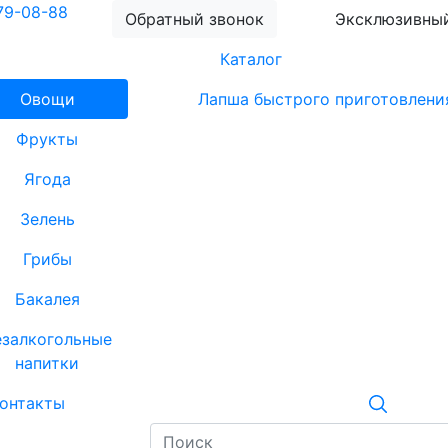
79-08-88
Обратный звонок
Эксклюзивный
Каталог
Овощи
Лапша быстрого приготовлени
Фрукты
Ягода
Зелень
Грибы
Бакалея
езалкогольные
напитки
онтакты