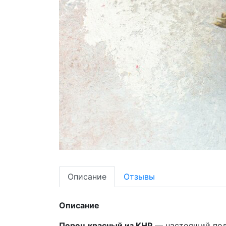
Описание
Отзывы
Описание
Перец красный из КНР
— настоящий под