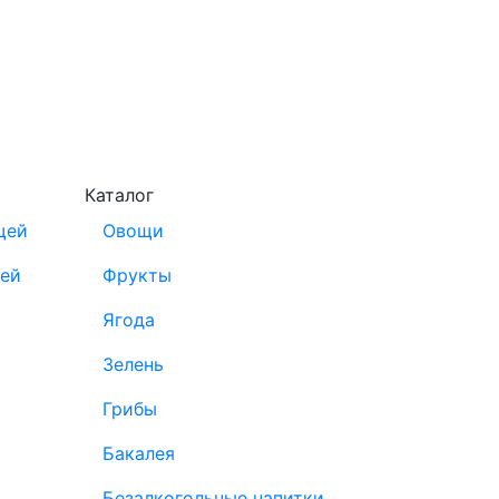
Каталог
щей
Овощи
щей
Фрукты
Ягода
Зелень
Грибы
Бакалея
Безалкогольные напитки