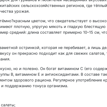
китайских сельскохозяйственных регионов, где тёплы
чества урожая.
тёмно?красным цветом, что свидетельствует о высок
 имеют плотную, упругую мякоть и гладкую блестящую
змер средний: длина составляет примерно 10–15 см, ч
 заметной остринкой, которая не перебивает, а лишь 
вкусу он прекрасно подходит как для свежих салатов, 
ания.
кусно, но и полезно. Он богат витамином C (его содер
уппы B, витамином E и антиоксидантами. В составе та
ментом здорового рациона. Регулярное употребление к
 и поддержанию тонуса организма.
 салаты;